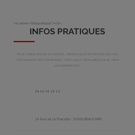
<a name="infopratique"></a>
INFOS PRATIQUES
Pour mieux entrer en contact. Sachez que l’ensemble des nos
intervenants sont bénévoles, merci pour votre patience et votre
compréhension.
04 66 04 18 10
16 Rue de la Placette - 30300 BEAUCAIRE