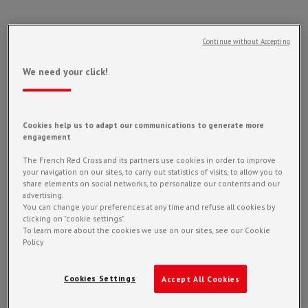
Les postes de secours (ou dispositif prévisionnel de
Continue without Accepting
secours) sont des missions sur lesquelles nous
intervenons sur demande des organisateurs afin
We need your click!
d’effectuer les premiers secours. Ces dispositifs
sont organisés en fonction de plusieurs critères afin
d’adapter les moyens en fonction des risques.
Il existe plusieurs types de DPS : le plus petit est le
Cookies help us to adapt our communications to generate more
engagement
PAPS (point d’alerte et de premiers secours)
composé d’un équipiers secouriste ainsi qu’un
The French Red Cross and its partners use cookies in order to improve
secouriste. Le plus grand, peut à l’inverse atteindre
your navigation on our sites, to carry out statistics of visits, to allow you to
plusieurs centaines d’intervenants (marathon, nouvel
share elements on social networks, to personalize our contents and our
an, fête nationale…).
advertising.
You can change your preferences at any time and refuse all cookies by
clicking on "cookie settings".
To learn more about the cookies we use on our sites, see our Cookie
DEMANDE DE POSTE DE SECOURS
Policy
Cookies Settings
Accept All Cookies