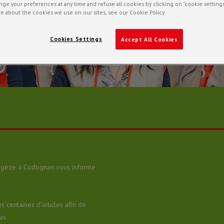
ge your preferences at any time and refuse all cookies by clicking on "cookie settings
e about the cookies we use on our sites, see our Cookie Policy
Cookies Settings
Accept All Cookies
Unité locale de Vergèze
ergèze à Codognan vous informe
 centaines d’articles afin de
as.