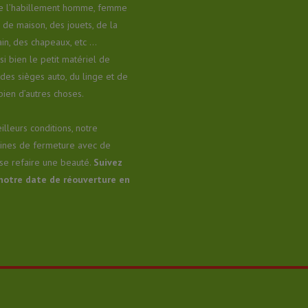
de l’habillement homme, femme
e de maison, des jouets, de la
ain, des chapeaux, etc …
 bien le petit matériel de
, des sièges auto, du linge et de
bien d’autres choses.
illeurs conditions, notre
aines de fermeture avec de
 se refaire une beauté.
Suivez
r notre date de réouverture en