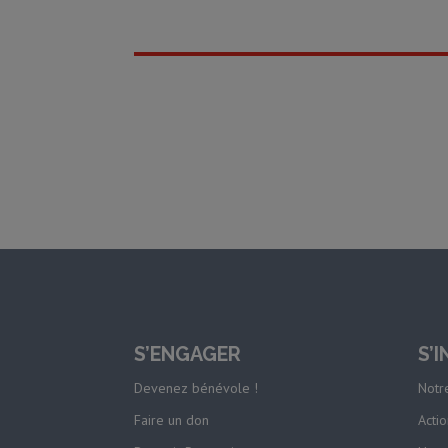
S’ENGAGER
S’
Devenez bénévole !
Notre
Faire un don
Actio