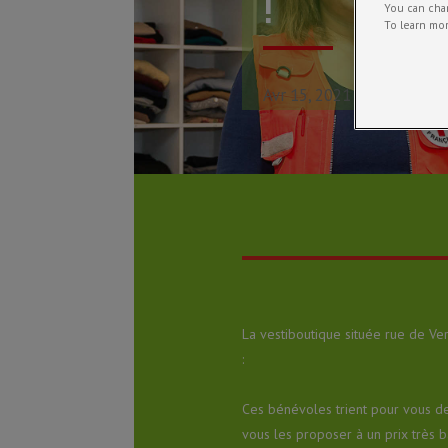
!
You can chan
To learn mor
Avr 15, 2021
Actualités
,
La vestiboutique située rue de V
:
Ces bénévoles trient pour vous des
vous les proposer à un prix très b