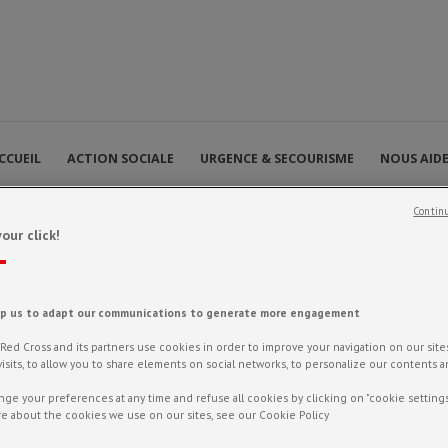
CCUEIL
ACTION SOCIALE
URGENCE & SECOURISME
NOUS AID
Continu
our click!
lp us to adapt our communications to generate more engagement
ed Cross and its partners use cookies in order to improve your navigation on our sites,
f visits, to allow you to share elements on social networks, to personalize our contents 
ge your preferences at any time and refuse all cookies by clicking on "cookie settings
que – l’opération continue 
e about the cookies we use on our sites, see our Cookie Policy