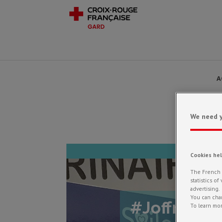
A
We need y
Cookies he
The French R
statistics o
advertising.
You can chan
#Joffre1mas
To learn mor