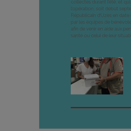
collectes durant l’été, et qu
l’opération, soit début septe
Républicain d’Uzès en date du
par les équipes de bénévoles
afin de venir en aide aux pe
santé ou celui de leur situati