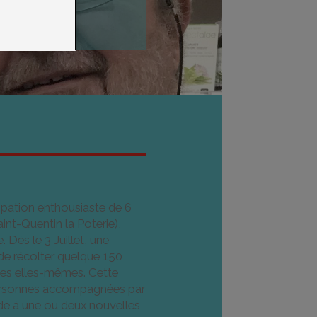
 locale d'Uzès
cipation enthousiaste de 6
int-Quentin la Poterie),
 Dès le 3 Juillet, une
, de récolter quelque 150
cies elles-mêmes. Cette
 personnes accompagnées par
ède à une ou deux nouvelles