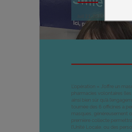
Juil 21, 2020
Action socia
L’opération « J’offre un mas
pharmacies volontaires (les 
ainsi bien sûr qu’à l’engage
tournée des 6 officines a pe
masques, généreusement offe
première collecte permettr
l’Unité Locale, ou des perso