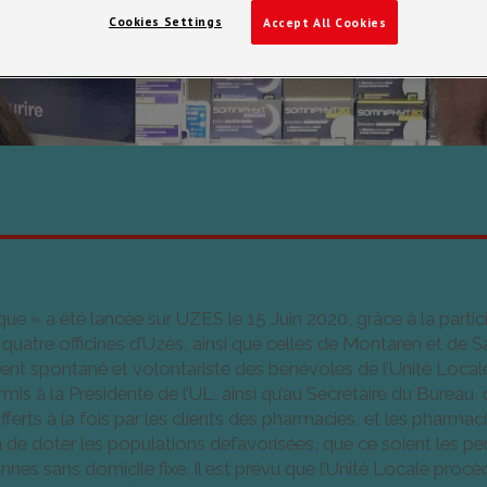
Cookies Settings
Accept All Cookies
le
,
Actualités
,
COVID-19
,
Délégation territoriale du Gard
,
Unité
que » a été lancée sur UZES le 15 Juin 2020, grâce à la parti
quatre officines d’Uzès, ainsi que celles de Montaren et de Sa
ment spontané et volontariste des bénévoles de l’Unité Locale.
rmis à la Présidente de l’UL, ainsi qu’au Secrétaire du Bureau
rts à la fois par les clients des pharmacies, et les pharma
a de doter les populations défavorisées, que ce soient les
nnes sans domicile fixe. Il est prévu que l’Unité Locale proc