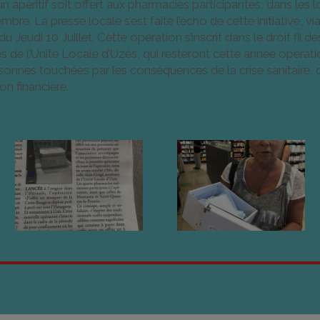
’un apéritif soit offert aux pharmacies participantes, dans les l
mbre. La presse locale s’est faite l’écho de cette initiative, vi
 Jeudi 10 Juillet. Cette opération s’inscrit dans le droit fil 
 de l’Unité Locale d’Uzès, qui resteront cette année opératio
rsonnes touchées par les conséquences de la crise sanitaire, q
on financière.