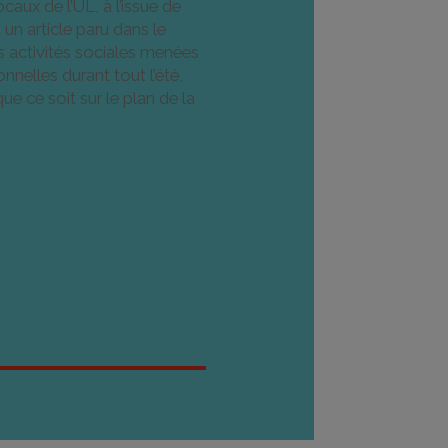
ocaux de l’UL, à l’issue de
a un article paru dans le
des activités sociales menées
nnelles durant tout l’été,
ue ce soit sur le plan de la