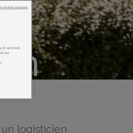
e without Accepting
ien
 to carry out
and our
".
 un logisticien