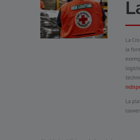
L
La Cro
la for
exempl
logist
techni
indisp
La pla
couver