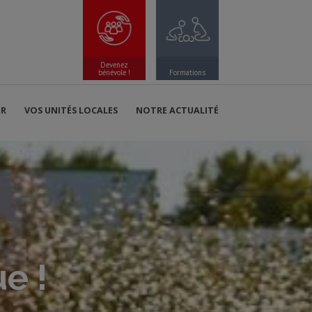
Devenez
bénévole !
Formations
ER
VOS UNITÉS LOCALES
NOTRE ACTUALITÉ
e !