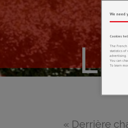
We need y
Cookies he
Lo
The French R
statistics o
advertising.
You can chan
To learn mor
« Derrière cha