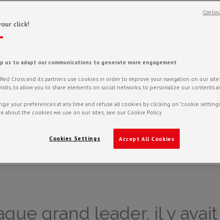
Continu
our click!
lp us to adapt our communications to generate more engagement
gistic
ed Cross and its partners use cookies in order to improve your navigation on our sites,
f visits, to allow you to share elements on social networks, to personalize our contents 
ge your preferences at any time and refuse all cookies by clicking on "cookie settings
e about the cookies we use on our sites, see our Cookie Policy
Cookies Settings
Accept All Cookies
que grand leader, il y avait