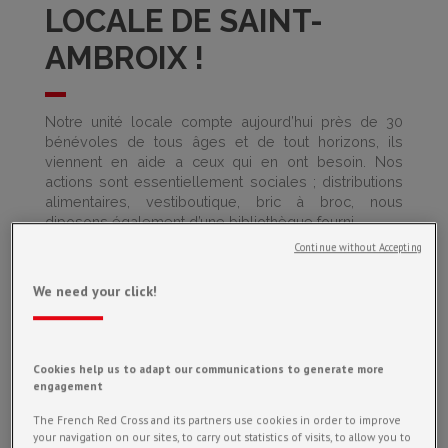
LOCALE DE SAINT-
AMBROIX !
Notre unité locale compte aujourd’hui près de 30
bénévoles de tous âges et de tout horizons, ils
viennent en aide a ceux qui en ont besoin. Nos
actions sont essentiellement sociales ; distributions
alimentaires, vestiboutique, bric à broc, nous
diposons également d’une bibliothèque fourni.
Continue without Accepting
We need your click!
Cookies help us to adapt our communications to generate more
engagement
The French Red Cross and its partners use cookies in order to improve
your navigation on our sites, to carry out statistics of visits, to allow you to