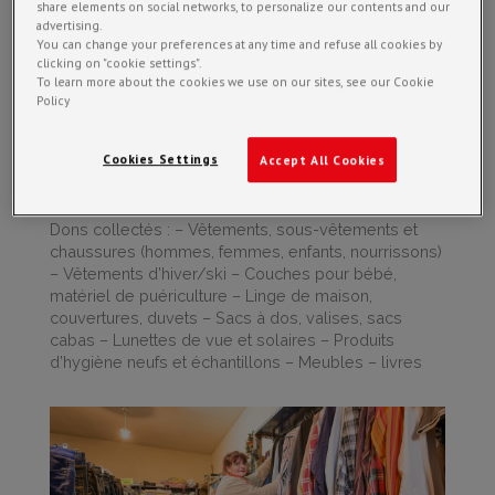
share elements on social networks, to personalize our contents and our
advertising.
You can change your preferences at any time and refuse all cookies by
clicking on "cookie settings".
To learn more about the cookies we use on our sites, see our Cookie
Policy
Cookies Settings
Accept All Cookies
Dons collectés : – Vêtements, sous-vêtements et
chaussures (hommes, femmes, enfants, nourrissons)
– Vêtements d’hiver/ski – Couches pour bébé,
matériel de puériculture – Linge de maison,
couvertures, duvets – Sacs à dos, valises, sacs
cabas – Lunettes de vue et solaires – Produits
d’hygiène neufs et échantillons – Meubles – livres