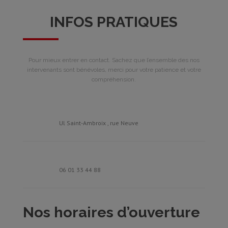
INFOS PRATIQUES
Pour mieux entrer en contact. Sachez que l’ensemble des nos
intervenants sont bénévoles, merci pour votre patience et votre
compréhension.
Ul Saint-Ambroix , rue Neuve
06 01 33 44 88
Nos horaires d’ouverture