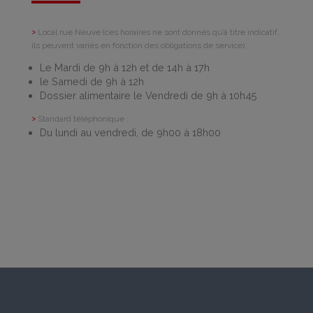
>
Local rue Neuve (ces horaires ne sont donnés qu’à titre indicatif,
ils peuvent variés en fonction des obligations de service).
Le Mardi de 9h à 12h et de 14h à 17h
le Samedi de 9h à 12h
Dossier alimentaire le Vendredi de 9h à 10h45
>
Standard téléphonique :
Du lundi au vendredi, de 9h00 à 18h00