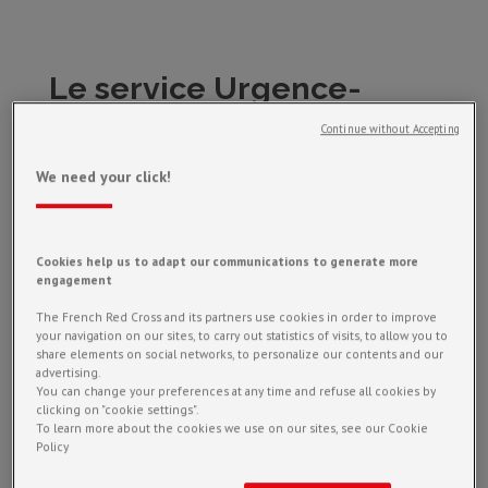
Le service Urgence-
Secourisme de notre
Continue without Accepting
unité locale intervient au
We need your click!
quotidien au cours de
postes de secours dans
Cookies help us to adapt our communications to generate more
le but de porter
engagement
assistance à la
The French Red Cross and its partners use cookies in order to improve
your navigation on our sites, to carry out statistics of visits, to allow you to
population lors de
share elements on social networks, to personalize our contents and our
advertising.
manifestations.
You can change your preferences at any time and refuse all cookies by
clicking on "cookie settings".
Régulièrement sollicitée
To learn more about the cookies we use on our sites, see our Cookie
Policy
par les pouvoirs publics,