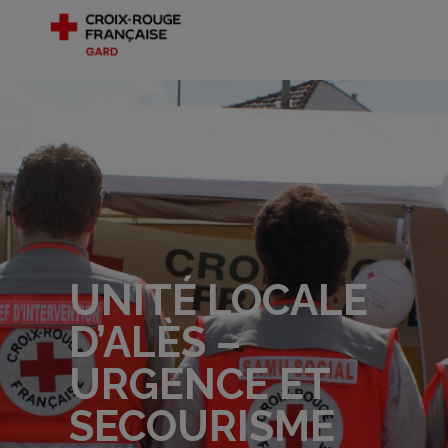
UNITÉ LOCALE
D’ALÈS –
URGENCE ET
SECOURISME