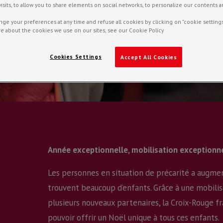
f visits, to allow you to share elements on social networks, to personalize our contents 
ge your preferences at any time and refuse all cookies by clicking on "cookie settings
e about the cookies we use on our sites, see our Cookie Policy
ale
,
Actualités
,
Délégation territoriale du Gard
,
Partenaires
,
Uni
Cookies Settings
Accept All Cookies
Année exceptionnelle, mobilisation exceptionne
Les personnes en situation de précarité a augmen
trouvent beaucoup d’enfants. Grâce à une mobili
plusieurs nouveaux partenaires, la Croix-Rouge fr
pouvoir offrir un Noël unique à tous ces enfants.