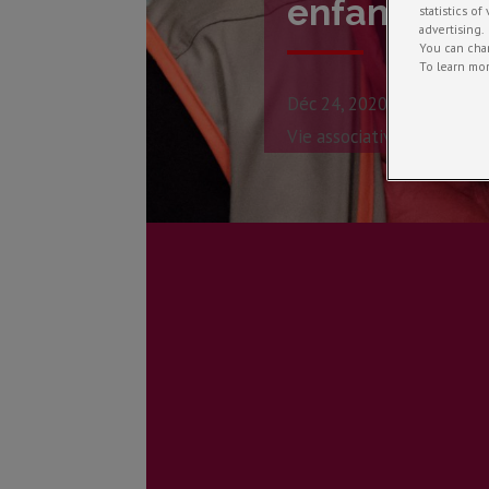
enfants !
statistics o
advertising.
You can chan
To learn mor
Déc 24, 2020
Action soci
Vie associative