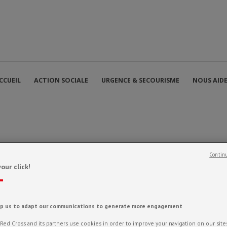
CCUEIL
ACTION SOCIALE
URGENCE & SECOURISME
NOUS AID
Continu
our click!
 : Nos partenaires offrent u
lp us to adapt our communications to generate more engagement
ed Cross and its partners use cookies in order to improve your navigation on our sites,