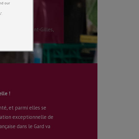
and our
".
té locale de Saint-Gilles
,
lle !
té, et parmi elles se
sation exceptionnelle de
ançaise dans le Gard va