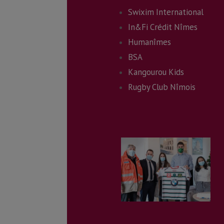
Swixim International
In&Fi Crédit Nîmes
Humanîmes
BSA
Kangourou Kids
Rugby Club Nîmois