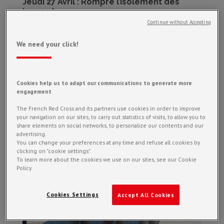
Jeudi 27 Avril : Rompre l’isolement des
jeunes !
Continue without Accepting
We need your click!
Lutter contre l’isolement des jeunes Les jeunes de l’option Croix-
Rouge française et le collectif UNI MOI se réunissent afin de
lutter contre l’isolement des jeunes avec une opération aux
arènes de Nîmes le Jeudi 27 Avril. « LUTTER CONTRE
Cookies help us to adapt our communications to generate more
L’ISOLEMENT...
engagement
The French Red Cross and its partners use cookies in order to improve
your navigation on our sites, to carry out statistics of visits, to allow you to
share elements on social networks, to personalize our contents and our
advertising.
You can change your preferences at any time and refuse all cookies by
clicking on "cookie settings".
To learn more about the cookies we use on our sites, see our Cookie
Policy
Cookies Settings
Accept All Cookies