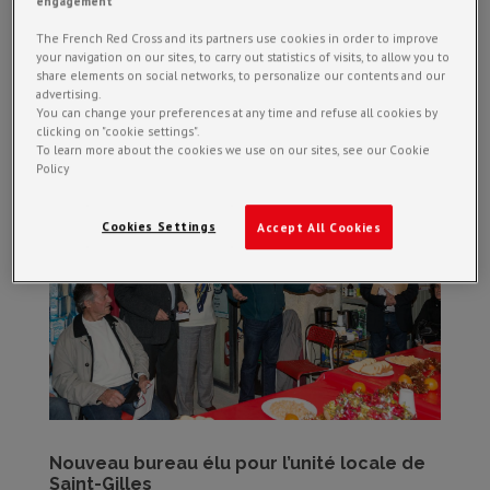
engagement
The French Red Cross and its partners use cookies in order to improve
your navigation on our sites, to carry out statistics of visits, to allow you to
26 Janvier : La Croix-Rouge fait sa braderie Vous souhaitez avoir
share elements on social networks, to personalize our contents and our
advertising.
plus d’informations ? Nous sommes à votre disposition via le
You can change your preferences at any time and refuse all cookies by
formulaire de...
clicking on "cookie settings".
To learn more about the cookies we use on our sites, see our Cookie
Policy
Cookies Settings
Accept All Cookies
Nouveau bureau élu pour l’unité locale de
Saint-Gilles