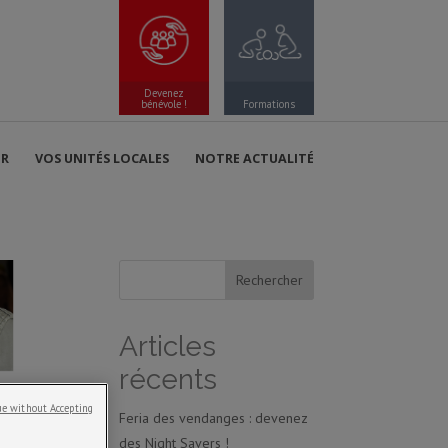
Devenez
bénévole !
Formations
ER
VOS UNITÉS LOCALES
NOTRE ACTUALITÉ
Articles
récents
e without Accepting
Feria des vendanges : devenez
des Night Savers !