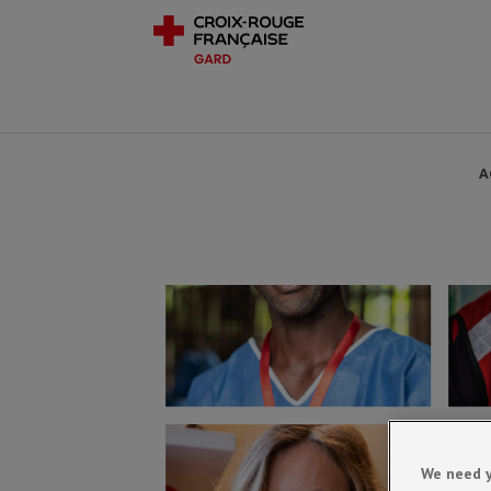
A
We need y