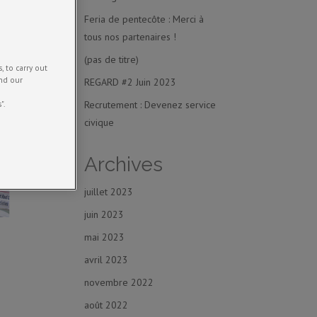
Feria de pentecôte : Merci à
tous nos partenaires !
(pas de titre)
 to carry out
and our
REGARD #2 Juin 2023
Recrutement : Devenez service
".
civique
Archives
juillet 2023
juin 2023
mai 2023
e
avril 2023
novembre 2022
août 2022