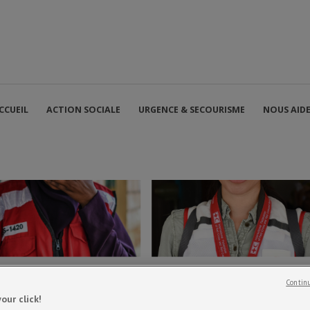
CCUEIL
ACTION SOCIALE
URGENCE & SECOURISME
NOUS AID
Continu
our click!