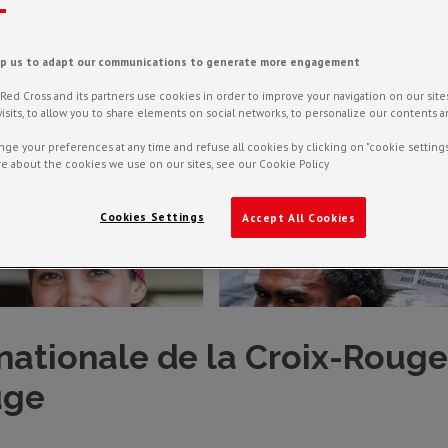
lp us to adapt our communications to generate more engagement
ed Cross and its partners use cookies in order to improve your navigation on our sites,
f visits, to allow you to share elements on social networks, to personalize our contents 
ge your preferences at any time and refuse all cookies by clicking on "cookie settings
e about the cookies we use on our sites, see our Cookie Policy
Cookies Settings
Accept All Cookies
rnationale de la Croix-Roug
uge