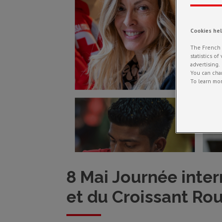
Cookies he
The French R
statistics o
advertising.
You can chan
To learn mor
8 Mai Journée inte
et du Croissant Ro