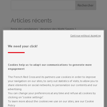
Articles récents
Feria des vendanges : devenez des Night Savers !
Feria de pentecôte : Merci à tous nos partenaires !
Continue without Accepting
(pas de titre)
We need your click!
REGARD #2 Juin 2023
Recrutement : Devenez service civique
Cookies help us to adapt our communications to generate more
Archives
engagement
juillet 2023
The French Red Cross and its partners use cookies in order to improve
your navigation on our sites, to carry out statistics of visits, to allow you to
juin 2023
share elements on social networks, to personalize our contents and our
mai 2023
advertising.
You can change your preferences at any time and refuse all cookies by
avril 2023
clicking on "cookie settings".
To learn more about the cookies we use on our sites, see our Cookie
novembre 2022
Policy