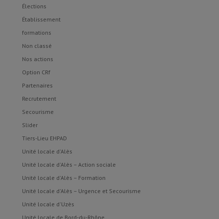
Élections
Établissement
formations
Non classé
Nos actions
Option CRf
Partenaires
Recrutement
Secourisme
Slider
Tiers-Lieu EHPAD
Unité locale d'Alès
Unité locale d'Alès – Action sociale
Unité locale d'Alès – Formation
Unité locale d'Alès – Urgence et Secourisme
Unité locale d'Uzès
Unité locale de Bord-du-Rhône