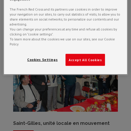
La collecte alimentaire à St Ambroix Comme la majorité de nos
The French Red Cross and its partners use cookies in order to improve
structures sur le département, l’unité locale de Saint-Ambroix a
your navigation on our sites, to carry out statistics of visits, to allow you to
activement participé à la collecte alimentaire organisée du 29
share elements on social networks, to personalize our contents and our
advertising.
novembre au 1er décembre. Nos bénévoles se sont activement
You can change your preferences at any time and refuse all cookies by
mobilisés...
clicking on "cookie settings".
To learn more about the cookies we use on our sites, see our Cookie
Policy
Cookies Settings
Accept All Cookies
Saint-Gilles, unité locale en mouvement