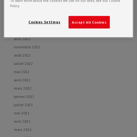
To learn more about the cookies we use on our sites, see our Cookie
Archives
Policy
juillet 2023
Cookies Settings
juin 2023
Accept All Cookies
mai 2023
avril 2023
novembre 2022
août 2022
juillet 2022
mai 2022
avril 2022
mars 2022
janvier 2022
juillet 2021
mai 2021
avril 2021
mars 2021