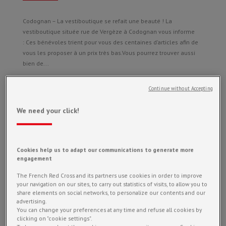
Codognan – La vestiboutique se refait une beauté ! La
vestiboutique située rue de Vergèze à Codognan vous informe
: Ces bénévoles trient pour vous des centaines d’articles afin de
vous les proposer à un prix très bas.Vous pourrez trouver aussi
bien de...
Continue without Accepting
We need your click!
Articles récents
Feria des vendanges : devenez des Night Savers !
Cookies help us to adapt our communications to generate more
engagement
Feria de pentecôte : Merci à tous nos partenaires !
The French Red Cross and its partners use cookies in order to improve
(pas de titre)
your navigation on our sites, to carry out statistics of visits, to allow you to
REGARD #2 Juin 2023
share elements on social networks, to personalize our contents and our
advertising.
Recrutement : Devenez service civique
You can change your preferences at any time and refuse all cookies by
clicking on "cookie settings".