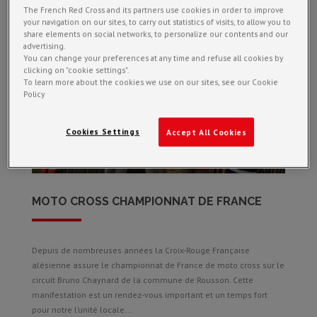
The French Red Cross and its partners use cookies in order to improve
your navigation on our sites, to carry out statistics of visits, to allow you to
share elements on social networks, to personalize our contents and our
advertising.
You can change your preferences at any time and refuse all cookies by
clicking on "cookie settings".
To learn more about the cookies we use on our sites, see our Cookie
Policy
Cookies Settings
Accept All Cookies
MOTO CROSS CHAMPIONNAT DE FRANCE
Depuis de nombreuses années la Croix-Rouge Française
alésienne assure le championnat de France de moto cross sur le
circuit Bruno Chaynard de la commune de Rousson. Cette
manifestation est un rendez-vous important et un temps fort
pour notre l’unité locale...