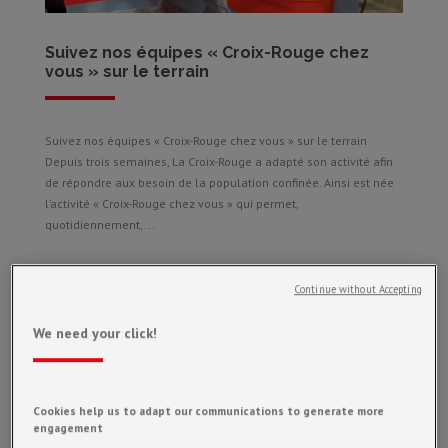
Suivez nos équipes « Croix-Rouge chez
vous » sur le terrain
Suivez nos équipes « Croix-Rouge chez vous » sur le terrain
Depuis trois semaines, La Croix-Rouge a adapté son activité afin
de répondre aux besoin de la population confinée. Ainsi est née
l’activité « Croix-Rouge chez vous » qui permet,
quotidiennement,...
SEMAINE CEVENOLE
Continue without Accepting
We need your click!
Fête alésienne qui se veut traditionnelle et typique, qui a pour
but de nous faire revivre le Moyen-âge dans les Cévennes. Les
animations proposées attirent beaucoup de spectateurs qui
Cookies help us to adapt our communications to generate more
peuvent participer a des défilés costumés, se promener dans un
engagement
campement...